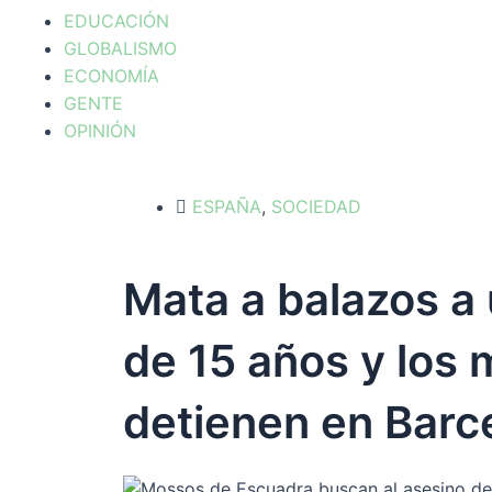
EDUCACIÓN
GLOBALISMO
ECONOMÍA
GENTE
OPINIÓN
ESPAÑA
,
SOCIEDAD
Mata a balazos a
de 15 años y los 
detienen en Barc