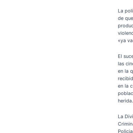
La pol
de que
produc
violen
«ya va
El suc
las ci
en la 
recibi
en la 
poblac
herida.
La Div
Crimin
Polici