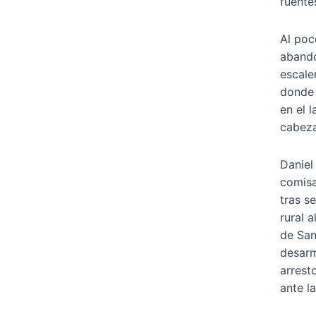
fuentes
Al poc
abando
escale
donde 
en el 
cabeza
Daniel
comisa
tras s
rural 
de San
desar
arrest
ante l