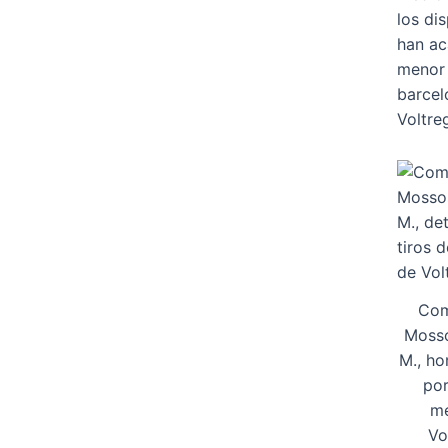
los di
han ac
menor 
barcel
Voltre
Com
Mosso
M., ho
por
me
Vo