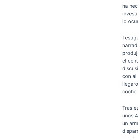
ha hec
invest
lo ocu
Testig
narrad
produj
el cen
discus
con al
llegar
coche.
Tras e
unos 4
un arm
dispar