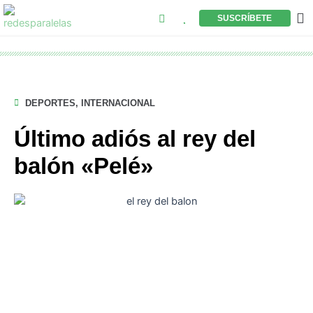
Buscar
Ir
M
SUSCRÍBETE
al
contenido
DEPORTES
,
INTERNACIONAL
Último adiós al rey del
balón «Pelé»