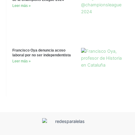
Leer más »
Francisco Oya denuncia acoso
laboral por no ser independentista
Leer más »
F
T
Y