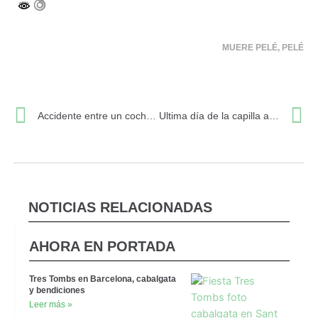
MUERE PELÉ
,
PELÉ
Ant
S
Accidente entre un coche y una moto en Sant Gervasi-Galvany
Ultima día de la capilla ardiente de Benedicto XVI
NOTICIAS RELACIONADAS
AHORA EN PORTADA
Tres Tombs en Barcelona, cabalgata
y bendiciones
Leer más »