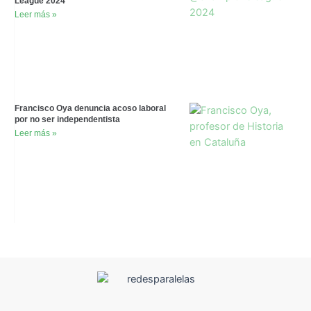
League 2024
Leer más »
Francisco Oya denuncia acoso laboral
por no ser independentista
Leer más »
F
T
Y