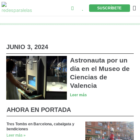
Buscar
Ir
M
SUSCRÍBETE
al
contenido
JUNIO 3, 2024
Astronauta por un
día en el Museo de
Ciencias de
Valencia
Leer más
AHORA EN PORTADA
Tres Tombs en Barcelona, cabalgata y
bendiciones
Leer más »