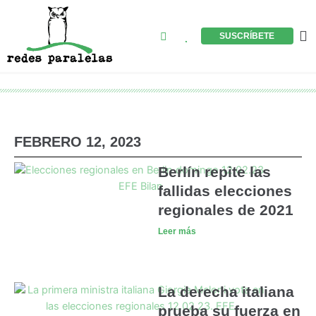
Ir
al
Buscar
M
SUSCRÍBETE
contenido
FEBRERO 12, 2023
Berlín repite las
fallidas elecciones
regionales de 2021
Leer más
La derecha italiana
prueba su fuerza en