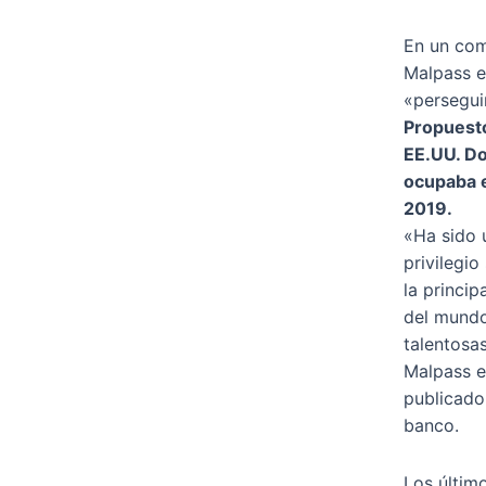
En un com
Malpass e
«persegui
Propuesto
EE.UU. D
ocupaba e
2019.
«Ha sido 
privilegi
la princip
del mundo
talentosa
Malpass e
publicado
banco.
Los último