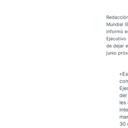
Redacción
Mundial (
informó es
Ejecutivo
de dejar e
junio pró
«Es
con
Eje
del
les
int
mar
30 