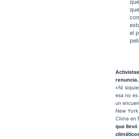
que
qu
com
est
el 
pel
Activistas
renuncia
«Ni siquie
esa no es
un encuen
New York 
Clima en 
que llevó 
climáticos