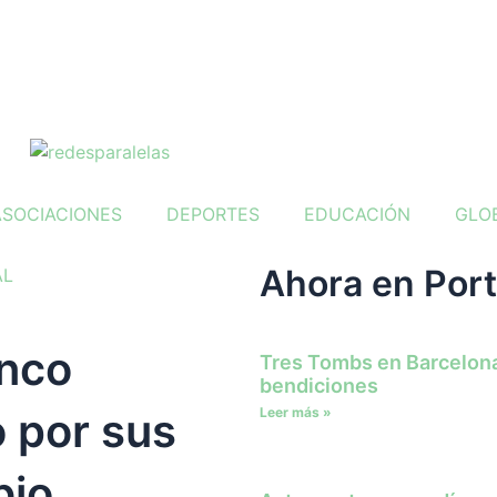
ASOCIACIONES
DEPORTES
EDUCACIÓN
GLO
Ahora en Por
AL
anco
Tres Tombs en Barcelona
bendiciones
 por sus
Leer más »
bio