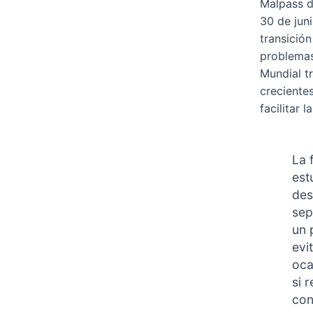
Malpass d
30 de jun
transición
problemas
Mundial tr
creciente
facilitar 
La 
est
des
sep
un 
evi
oca
si 
con