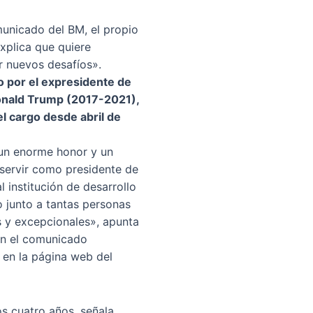
unicado del BM, el propio
xplica que quiere
r nuevos desafíos».
 por el expresidente de
onald Trump (2017-2021),
l cargo desde abril de
un enorme honor y un
o servir como presidente de
al institución de desarrollo
 junto a tantas personas
s y excepcionales», apunta
n el comunicado
 en la página web del
s cuatro años, señala,