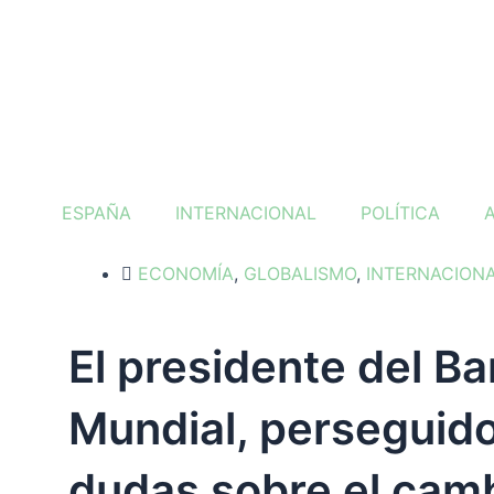
Ir
al
contenido
ESPAÑA
INTERNACIONAL
POLÍTICA
ECONOMÍA
,
GLOBALISMO
,
INTERNACION
El presidente del B
Mundial, perseguido
dudas sobre el cam