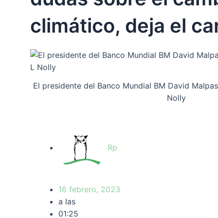
climático, deja el ca
El presidente del Banco Mundial BM David Malpas
Nolly
Rp
16 febrero, 2023
a las
01:25