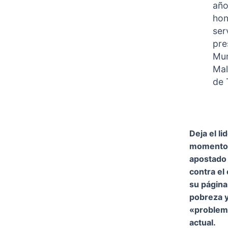
año
hon
ser
pre
Mun
Mal
de 
Deja el l
momento 
apostado 
contra el
su página
pobreza y
«problema
actual.