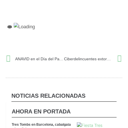
Ant
S
ANAVID en el Día del Padre: defendemos la «Igualdad ante la Ley»
Ciberdelincuentes extorsionan con 4,25 millones a la Generalitat por rescatar los datos de pacientes del Hospital Clínic
NOTICIAS RELACIONADAS
AHORA EN PORTADA
Tres Tombs en Barcelona, cabalgata