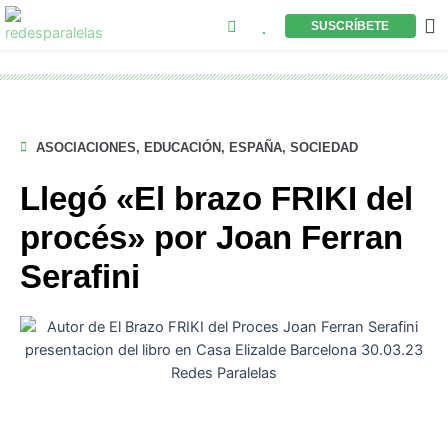
Buscar
Ir
M
SUSCRÍBETE
al
contenido
ASOCIACIONES
,
EDUCACIÓN
,
ESPAÑA
,
SOCIEDAD
Llegó «El brazo FRIKI del
procés» por Joan Ferran
Serafini