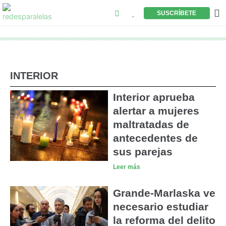
Buscar
Ir
M
SUSCRÍBETE
al
contenido
INTERIOR
Interior aprueba
alertar a mujeres
maltratadas de
antecedentes de
sus parejas
Leer más
Grande-Marlaska ve
necesario estudiar
la reforma del delito