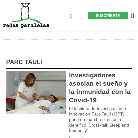
Ir
al
Buscar
M
SUSCRÍBETE
contenido
PARC TAULÍ
Investigadores
asocian el sueño y
la inmunidad con la
Covid-19
El Instituto de Investigación e
Innovación Parc Taulí (I3PT)
pone en marcha el estudio
científico ‘Cross-talk Sleep and
Immunity’