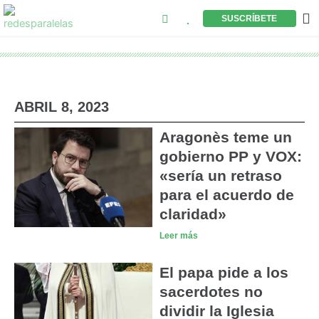
Buscar
Ir
M
SUSCRÍBETE
al
contenido
ABRIL 8, 2023
Aragonès teme un
gobierno PP y VOX:
«sería un retraso
para el acuerdo de
claridad»
Leer más
El papa pide a los
sacerdotes no
dividir la Iglesia