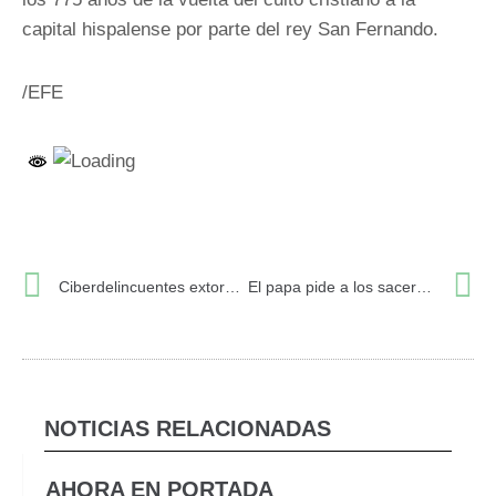
capital hispalense por parte del rey San Fernando.
/EFE
Ant
S
Ciberdelincuentes extorsionan con 4,25 millones a la Generalitat por rescatar los datos de pacientes del Hospital Clínic
El papa pide a los sacerdotes no dividir la Iglesia
NOTICIAS RELACIONADAS
AHORA EN PORTADA