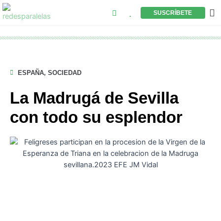
Buscar
Ir
M
SUSCRÍBETE
al
contenido
ESPAÑA
,
SOCIEDAD
La Madrugá de Sevilla
con todo su esplendor