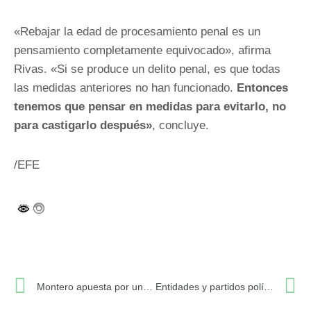
«Rebajar la edad de procesamiento penal es un
pensamiento completamente equivocado», afirma
Rivas. «Si se produce un delito penal, es que todas
las medidas anteriores no han funcionado.
Entonces
tenemos que pensar en medidas para evitarlo, no
para castigarlo después»
, concluye.
/EFE
Ant
S
Montero apuesta por un nuevo Gobierno de coalición con PSOE
Entidades y partidos políticos exigen disculpas por la parodia de la Virgen del Rocío