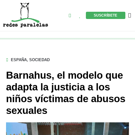
Ir
al
Buscar
M
SUSCRÍBETE
contenido
ESPAÑA
,
SOCIEDAD
Barnahus, el modelo que
adapta la justicia a los
niños víctimas de abusos
sexuales