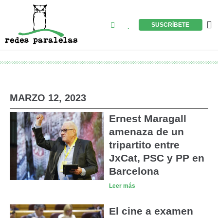
Ir
al
Buscar
M
SUSCRÍBETE
contenido
MARZO 12, 2023
Ernest Maragall
amenaza de un
tripartito entre
JxCat, PSC y PP en
Barcelona
Leer más
El cine a examen