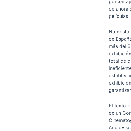
porcentaj
de ahora 
películas
No obstan
de España
más del 8
exhibición
total de d
ineficient
estableci
exhibición
garantizar
El texto 
de un Con
Cinematog
Audiovisu