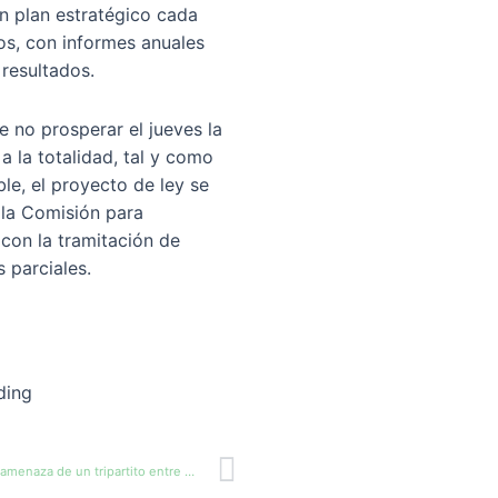
un plan estratégico cada
os, con informes anuales
 resultados.
e no prosperar el jueves la
a la totalidad, tal y como
ble, el proyecto de ley se
 la Comisión para
 con la tramitación de
 parciales.
Siguiente
Ernest Maragall amenaza de un tripartito entre JxCat, PSC y PP en Barcelona