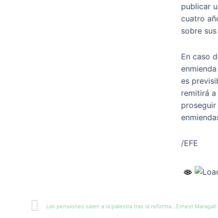
publicar 
cuatro añ
sobre sus
En caso d
enmienda 
es previsi
remitirá a
proseguir
enmiendas
/EFE
Ant
Las pensiones salen a la palestra tras la reforma del solo sí es sí