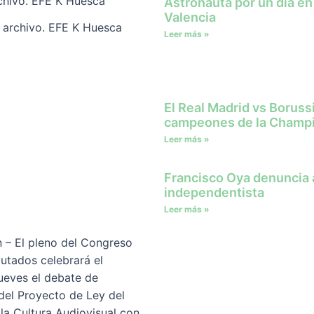
Astronauta por un día en
Valencia
e archivo. EFE K Huesca
Leer más »
El Real Madrid vs Borus
campeones de la Champ
Leer más »
Francisco Oya denuncia a
independentista
Leer más »
 – El pleno del Congreso
putados celebrará el
ueves el debate de
 del Proyecto de Ley del
 la Cultura Audiovisual con