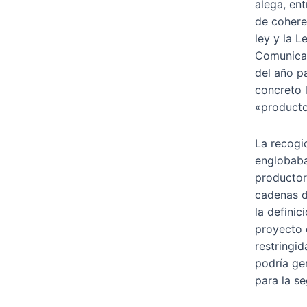
alega, ent
de cohere
ley y la L
Comunicac
del año p
concreto l
«producto
La recogi
englobaba
productor
cadenas d
la definic
proyecto 
restringid
podría ge
para la se