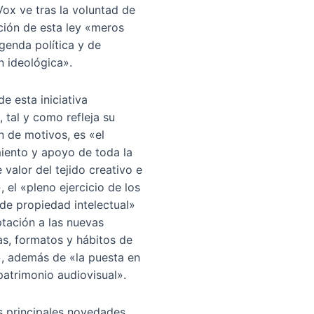
ox ve tras la voluntad de
ión de esta ley «meros
genda política y de
n ideológica».
de esta iniciativa
a, tal y como refleja su
n de motivos, es «el
miento y apoyo de toda la
valor del tejido creativo e
», el «pleno ejercicio de los
de propiedad intelectual»
ptación a las nuevas
as, formatos y hábitos de
 además de «la puesta en
patrimonio audiovisual».
s principales novedades