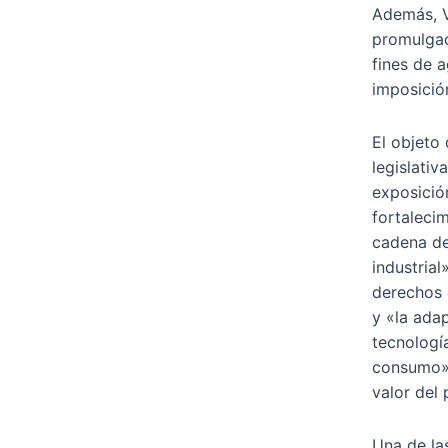
Además, V
promulgac
fines de a
imposició
El objeto 
legislativ
exposició
fortaleci
cadena de 
industrial
derechos 
y «la ada
tecnologí
consumo»,
valor del 
Una de la