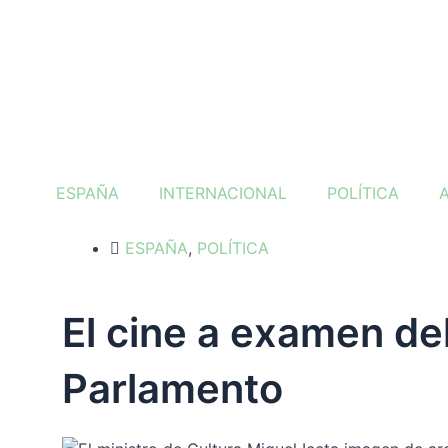
Ir
al
contenido
ESPAÑA
INTERNACIONAL
POLÍTICA
ESPAÑA
,
POLÍTICA
El cine a examen de
Parlamento