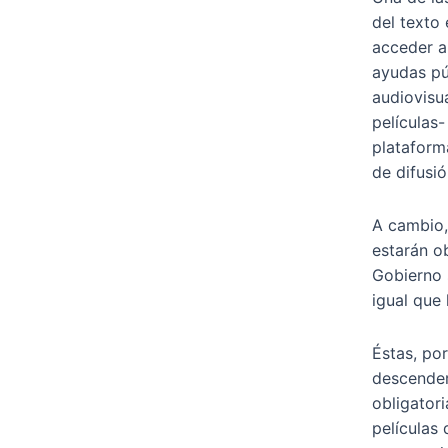
del texto 
acceder a
ayudas pú
audiovisu
películas-
plataform
de difusió
A cambio,
estarán o
Gobierno s
igual que 
Éstas, por
descender
obligator
películas