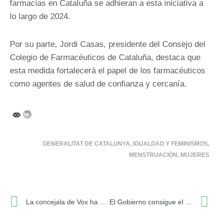
farmacias en Cataluña se adhieran a esta iniciativa a
lo largo de 2024.
Por su parte, Jordi Casas, presidente del Consejo del
Colegio de Farmacéuticos de Cataluña, destaca que
esta medida fortalecerá el papel de los farmacéuticos
como agentes de salud de confianza y cercanía.
GENERALITAT DE CATALUNYA
,
IGUALDAD Y FEMINISMOS
,
MENSTRUACIÓN
,
MUJERES
Ant
S
La concejala de Vox ha exigido la dimisión del Alcalde de Palamós
El Gobierno consigue el plurilingüísmo en el Congreso en contra del PP, Vox y UPN