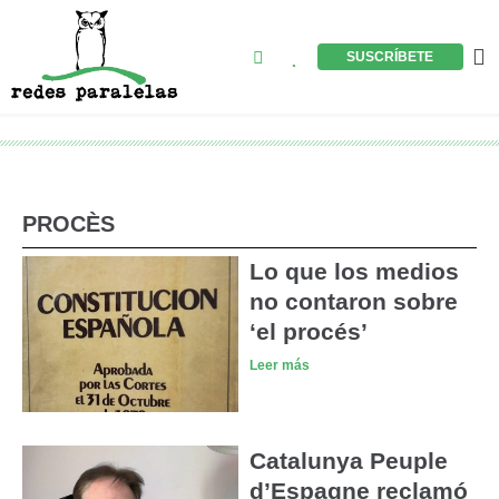
Ir
al
Buscar
M
SUSCRÍBETE
contenido
PROCÈS
Lo que los medios
no contaron sobre
‘el procés’
Leer más
Catalunya Peuple
d’Espagne reclamó